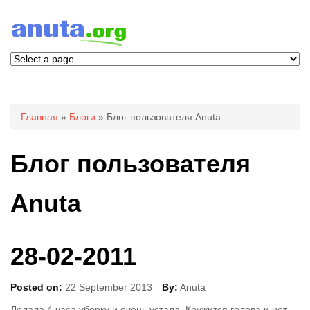
Вы здесь
Главная
»
Блоги
» Блог пользователя Anuta
Блог пользователя
Anuta
28-02-2011
Posted on:
22 September 2013
By:
Anuta
Делала 4 часа уборку и очень устала. Кружится голова и нет