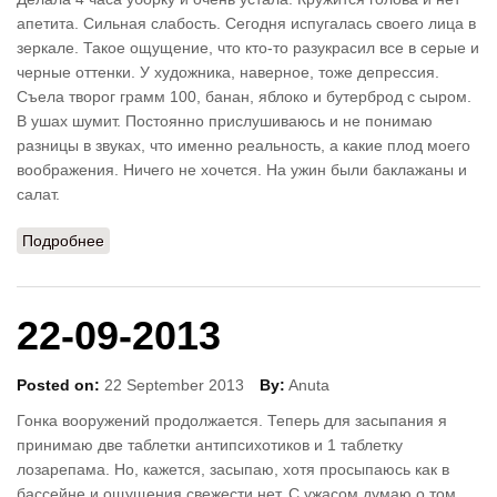
апетита. Сильная слабость. Сегодня испугалась своего лица в
зеркале. Такое ощущение, что кто-то разукрасил все в серые и
черные оттенки. У художника, наверное, тоже депрессия.
Съела творог грамм 100, банан, яблоко и бутерброд с сыром.
В ушах шумит. Постоянно прислушиваюсь и не понимаю
разницы в звуках, что именно реальность, а какие плод моего
воображения. Ничего не хочется. На ужин были баклажаны и
салат.
Подробнее
о 28-02-2011
22-09-2013
Posted on:
22 September 2013
By:
Anuta
Гонка вооружений продолжается. Теперь для засыпания я
принимаю две таблетки антипсихотиков и 1 таблетку
лозарепама. Но, кажется, засыпаю, хотя просыпаюсь как в
бассейне и ощущения свежести нет. С ужасом думаю о том,