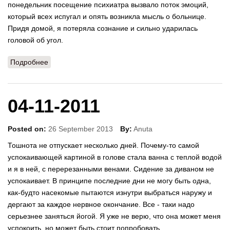
понедельник посещение психиатра вызвало поток эмоций,
который всех испугал и опять возникла мысль о больнице.
Придя домой, я потеряла сознание и сильно ударилась
головой об угол.
Подробнее
о 12-11-2011
04-11-2011
Posted on:
26 September 2013
By:
Anuta
Тошнота не отпускает несколько дней. Почему-то самой
успокаивающей картиной в голове стала ванна с теплой водой
и я в ней, с перерезанными венами. Сидение за диваном не
успокаивает. В принципе последние дни не могу быть одна,
как-будто насекомые пытаются изнутри выбраться наружу и
дергают за каждое нервное окончание. Все - таки надо
серьезнее заняться йогой. Я уже не верю, что она может меня
успокоить, но может быть стоит попробовать.