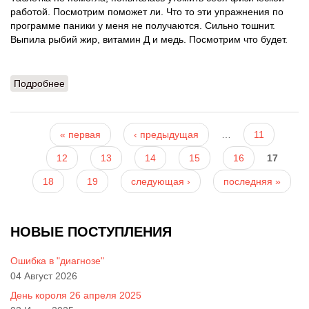
работой. Посмотрим поможет ли. Что то эти упражнения по
программе паники у меня не получаются. Сильно тошнит.
Выпила рыбий жир, витамин Д и медь. Посмотрим что будет.
Подробнее
о 11-03-2011
Страницы
« первая
‹ предыдущая
…
11
12
13
14
15
16
17
18
19
следующая ›
последняя »
НОВЫЕ ПОСТУПЛЕНИЯ
Ошибка в "диагнозе"
04 Август 2026
День короля 26 апреля 2025