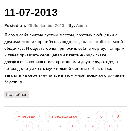
11-07-2013
Posted on:
26 September 2013
By:
Anuta
Я сама себя считаю пустым местом, поэтому в общении с
другими людьми прогибаюсь подо все, только чтобы со мной
общались. И еще я люблю приносить себя в жертву. Так прям
и тянет привязать себя цепями к какой-нибудь скале,
дождаться завалявшегося дракона или другое чудо-юдо, а
потом долго умирать мучительной смертью. Я пытаюсь
взвалить на себя вину за все в этом мире, включая стихийные
бедствия.
Подробнее
о 11-07-2013
Страницы
« первая
‹ предыдущая
…
8
9
10
11
12
13
14
15