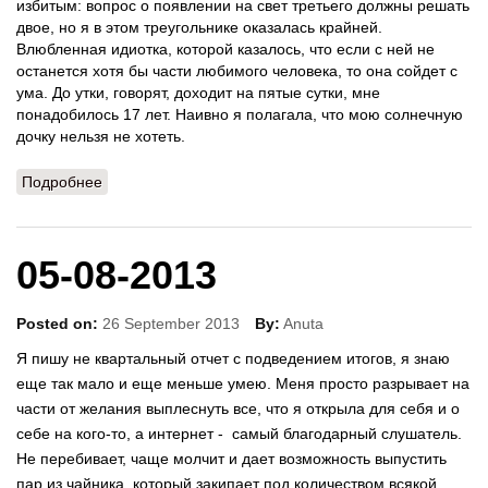
избитым: вопрос о появлении на свет третьего должны решать
двое, но я в этом треугольнике оказалась крайней.
Влюбленная идиотка, которой казалось, что если с ней не
останется хотя бы части любимого человека, то она сойдет с
ума. До утки, говорят, доходит на пятые сутки, мне
понадобилось 17 лет. Наивно я полагала, что мою солнечную
дочку нельзя не хотеть.
Подробнее
о 06-08-2013
05-08-2013
Posted on:
26 September 2013
By:
Anuta
Я пишу не квартальный отчет с подведением итогов, я знаю
еще так мало и еще меньше умею. Меня просто разрывает на
части от желания выплеснуть все, что я открыла для себя и о
себе на кого-то, а интернет - самый благодарный слушатель.
Не перебивает, чаще молчит и дает возможность выпустить
пар из чайника, который закипает под количеством всякой