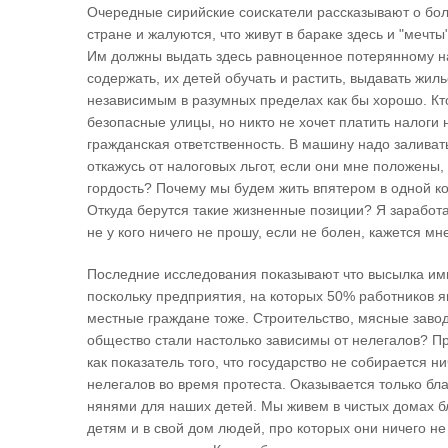
Очередные сирийские соискатели рассказывают о бол
стране и жалуются, что живут в бараке здесь и "мечт
Им должны выдать здесь равноценное потерянному на
содержать, их детей обучать и растить, выдавать жиль
независимым в разумных пределах как бы хорошо. Кт
безопасные улицы, но никто не хочет платить налоги н
гражданская ответственность. В машину надо заливать
откажусь от налоговых льгот, если они мне положены, 
гордость? Почему мы будем жить впятером в одной ко
Откуда берутся такие жизненные позиции? Я заработа
не у кого ничего не прошу, если не болен, кажется м
Последние исследования показывают что высылка имм
поскольку предприятия, на которых 50% работников 
местные граждане тоже. Строительство, мясные завод
общество стали настолько зависимы от нелегалов? П
как показатель того, что государство не собирается 
нелегалов во время протеста. Оказывается только бл
нянями для наших детей. Мы живем в чистых домах б
детям и в свой дом людей, про которых они ничего не