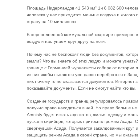
Площадь Нидерландов 41 543 км² 1и 8 082 600 человек
человека у нас приходится меньше воздуха и жилого 
страну на 10 миллионах.
В переполненной коммунальной квартире примерно ве
воздух и наступаем друг другу на ноги.
Почему нас не беспокоят люди без документов, котор
земли? Что вы знаете об этих людях и можете узнать
границе с Германией журналисты собирают истории л
из них якобы пытаются уже давно перебраться в Запад
них почему то не оказывается документов. Интернет з
показывайте документы. Если не смогут найти кто вы, 
Создание государств и границ регулировалось правом.
получил право находиться в ней. Но право больше не
Amnisty будет искать адвокатов, жилье, одежду и маш
пускали сирийцев, которых притеснял режим Асада. 
свергнувший Асада. Получается закалдованный круг, 
защищать режим Асада в своей стране, но мы оказыв