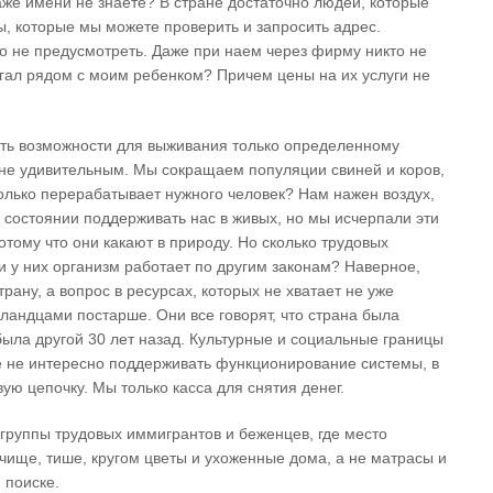
даже имени не знаете? В стране достаточно людей, которые
ты, которые мы можете проверить и запросить адрес.
о не предусмотреть. Даже при наем через фирму никто не
гал рядом с моим ребенком? Причем цены на их услуги не
ть возможности для выживания только определенному
мне удивительным. Мы сокращаем популяции свиней и коров,
олько перерабатывает нужного человек? Нам нажен воздух,
 состоянии поддерживать нас в живых, но мы исчерпали эти
тому что они какают в природу. Но сколько трудовых
и у них организм работает по другим законам? Наверное,
рану, а вопрос в ресурсах, которых не хватает не уже
лландцами постарше. Они все говорят, что страна была
 была другой 30 лет назад. Культурные и социальные границы
Мне не интересно поддерживать функционирование системы, в
ую цепочку. Мы только касса для снятия денег.
 группы трудовых иммигрантов и беженцев, где место
 чище, тише, кругом цветы и ухоженные дома, а не матрасы и
 поиске.