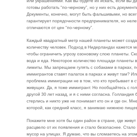
или украшениями. Как вы будете их искать, если вы 
готовы работать “по-черному”, но у них есть докумен
Документы, конечно, могут быть фальшивыми, но всег
гарантирует порядочности предпринимателя, но неле
отличаются от цен “по-черному”.
Каждый квадратный метр нашей планеты может созда
количеству человек. Подход в Нидерландах кажется 
чтобы ограничить угрозу озоновому слою планеты. Ск
вода и еда. Некоторое количество площади планеты в
лимиты. Мы запрещаем гулять с собаками в парках, по
иммигрантов ставят палаток в парках и живут там? Ил
проблема иммиграции не в том, что кто пребывает в ст
живущих. Да, я тоже иммигрант. Но пообщайтесь с го
другой 30 лет назад, и я с ними согласна. Голландия
стерлись и никто уже не понимает кто он и где он. 
которой, как средний класс, я занимаю нижнюю пищев
Покажите мне хотя бы один район в стране, где живут
расцвело от их появления и стало безопаснее. Стало
мусор на улицах. Я думаю, что вы сломаетесь на этом