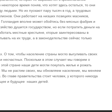
некоторое время поняв, что хотят здесь остаться, то они
у людьми. Но их пускают пару тысяч в год, а трудовых
ллионов. Они работают на низших позициях масников,
то Голландия вполне может обойтись без мясных фабрик и
зяйство душится государством, но если потратить деньги на
работать местные крестьяне, кторые заинтересованы в
вать на их труде, а в законодательстве сейчас только
х. О том, чтобы население страны могло выгуливать своих
и несчастных. Поскольки в этом случает мы говорим о
в этой стране наши дети могли покупать жилье и рожать
. Мы не растим своих, мы обновляем население, мы меняем
 Во главе правительства стоит человек, у которого никогда
дущее и будущее наших детей.