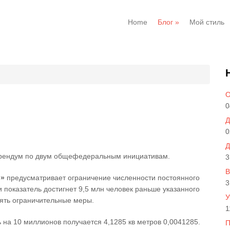
Home
Блог
»
Мой стиль
О
0
Д
0
Д
рендум по двум общефедеральным инициативам.
3
В
и»
предусматривает ограничение численности постоянного
3
и показатель достигнет 9,5 млн человек раньше указанного
У
нять ограничительные меры.
1
ь на 10 миллионов получается 4,1285 кв метров 0,0041285.
П