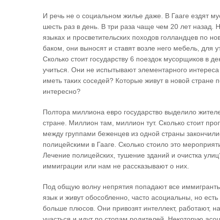
И речь не о социальном жилье даже. В Гааге ездят м
шесть раз в день. В три раза чаще чем 20 лет назад.
языках и просветительских походов голландцев по но
баком, они выносят и ставят возле него мебель, для
Сколько стоит государству 6 поездок мусорщиков в де
учиться. Они не испытывают элементарного интереса 
иметь таких соседей? Которые живут в новой стране п
интересно?
Полтора миллиона евро государство выделило жителем
стране. Миллион там, миллион тут. Сколько стоит пр
между группами беженцев из одной страны закончил
полицейскими в Гааге. Сколько стоило это мероприят
Лечение полицейских, тушение зданий и очистка улиц
иммиграции или нам не рассказывают о них.
Под общую волну непрятия попадают все иммигранты.
язык и живут обособленно, часто асоциальны, но есть
больше плюсов. Они привозят интеллект, работают, н
участься и идут по стопам родителей. Некоторую асо