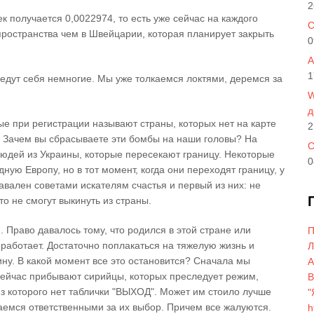
2
 получается 0,0022974, то есть уже сейчас на каждого
C
пространства чем в Швейцарии, которая планирует закрыть
0
A
1
дут себя немногие. Мы уже толкаемся локтями, деремся за
W
д
ые при регистрации называют страны, которых нет на карте
2
? Зачем вы сбрасываете эти бомбы на наши головы? На
С
юдей из Украины, которые пересекают границу. Некоторые
0
ную Европу, но в тот момент, когда они переходят границу, у
авален советами искателям счастья и первый из них: не
то не смогут выкинуть из страны.
 Право давалось тому, что родился в этой стране или
П
 работает. Достаточно поплакаться на тяжелую жизнь и
Л
ину. В какой момент все это остановится? Сначала мы
A
Сейчас прибывают сирийцы, которых преследует режим,
В
из которого нет таблички "ВЫХОД". Может им стоило лучше
"
аемся ответственными за их выбор. Причем все жалуются.
h