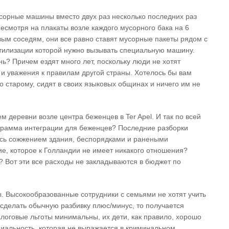
усорные машины вместо двух раз несколько последних раз
 Несмотря на плакаты возле каждого мусорного бака на 6
вым соседям, они все равно ставят мусорные пакеты рядом с
 утилизации которой нужно вызывать специальную машину.
нь? Причем ездят много лет, поскольку люди не хотят
и уважения к правилам другой страны. Хотелось бы вам
о старому, сидят в своих языковых общинах и ничего им не
 деревни возле центра беженцев в Ter Apel. И так по всей
ограмма интеграции для беженцев? Последние разборки
ись сожжением здания, беспорядками и ранеными
ие, которое к Голландии не имеет никакого отношения?
? Вот эти все расходы не закладываются в бюджет по
 Высокообразованные сотрудники с семьями не хотят учить
 сделать обычную разбивку плюс/минус, то получается
алоговые льготы минимальны, их дети, как правило, хорошо
циальность, которая не выражается в криминальном