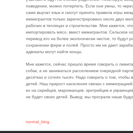
поведении, можно потерпеть. Если они умны, то через 
сами выучат язык и смогут принять правила игры межд
иммигрантов только зарегестрировано около двух ми
рабочих в теплицах и строительстве. Мне кажется, ч
импортировать мясо, вмест иммигрантов. Сельское хо
перевод его на более экологически чистое, то будут 
сохранении ферм и полей. Просто им не дают зарабаты
адвокаты могут найти концы.
Мне кажется, сейчас пришло время говорить о лимита
собак, а не заниматься расселением очередной парти
десятках и сотнях тысяч. Надо говорить о том, чтобы 
детей. Наш прирост населения связан с иммиграцией
их на сирийцев, марокканцев, эритрийцев и украинцев.
не будет своих детей. Вывод: мы просрали наше бу
normal_blog