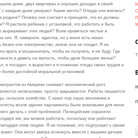
ьшом доме, двух квартирах и хороших доходах в своей
М
ы" с каждым днем умирают. Какие мечты? Откуда они взялись?
С
 родине? Почему они считают в принципе, что их должны
П
е? Я растила ребенка с установкой, что работать и быть
W
о вырашивает этих людей? Всем нравяться чистые и
а них. Я, наверное, идиотка, но у меня есть некая
 безин или электричество, иначе она не поедет. Я не
но врать и мошенничать, чтобы их получить, я не буду. Где
T
мнате и давить на жалость, чтобы дали большее жилье?
л, я посадил, я вырастил и я пожинаю плоды своих трудов и
не более достойной моральной установкой.
игрантов из Америки снижают экономический рост,
И
являются нелегалами, просто закрываются. Работы лишаются
ы, сельское хозяйство. С каких пор наша экономика и
П
ротесты возле здания парламенты были знаковыми для меня
ничего делать с этой проблемой. Полицейские охраняли
агодаря им, мы можем работать, поскольку они работают
лагодаря этим людям. Я не понимаю, кто подпускает к своим
 знают. Они могут завтра исчезнуть вместе с вашими детьми