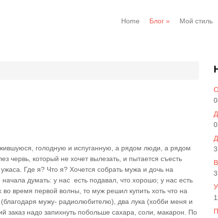
Home
Блог
»
Мой стиль
О
0
Д
0
Д
ежившуюся, голодную и испуганную, а рядом люди, а рядом
3
лез червь, который не хочет вылезать, и пытается съесть
В
ужаса. Где я? Что я? Хочется собрать мужа и дочь на
3
е начала думать: у нас есть подавал, что хорошо; у нас есть
У
х во время первой волны, то муж решил купить хоть что на
1
 (благодаря мужу- радиолюбителю), два лука (хобби меня и
П
щий заказ надо запихнуть побольше сахара, соли, макарон. По