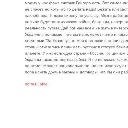
моему у нас фаже счетчик Гейгера есть. Вот самое ин
не спасет, но хоть что то делать надо! Бежать или за
нахлебница. Я даже сирену не услышу. Мозги работа
дальше будет партизанская война, беженцы, наверное
реальность пугает. Дай бог нам всем не жить в интер
Украине я понимаю , что им не поможет ничто и никт
лозунгами "За Украону", то моя фантазаию строит да
страны отказались принимать русских в статусе бежен
планете. У них есть одна страна - Россия. Но циниз
Украины такие же жертвы войны. Я не понимаю как м
понятие не знает национальности, но его используют т
пора искать другие законы и договоры, что бы они ра
normal_blog