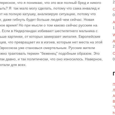
2
тересное, что я понимаю, что это все полный бред и никого
стыть? Я так мало могу сделать, потому что сама инвалид и
C
ют на полную катушку, анализирую ситуацию, потому что
0
, даже гибнуть будет больше людей чем сейчас. Новая
A
сное время! Но при мысли о том каково сейчас русским на
1
о. Если в Нидерландах избивают шестилетнего мальчика с
W
льше картинки, от которых замерзает эмпатия. Европейские
д
цев, что превращает их в изгоев, которым нет места на этой
2
м Евросоюза уже становься смертельным. Русские жители
ожно трактовать термин "беженец" подобным образом. Это
С
ак давно, и так политически, что оно износилось. Наверное,
0
ботали для всех.
П
Л
A
В
"
h