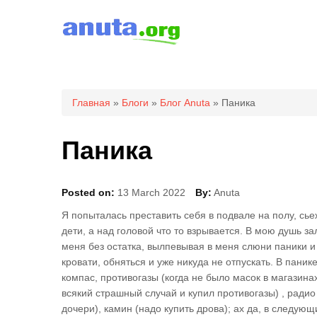
Вы здесь
Главная
»
Блоги
»
Блог Anuta
» Паника
Паника
Posted on:
13 March 2022
By:
Anuta
Я попыталась преставить себя в подвале на полу, сь
дети, а над головой что то взрывается. В мою душь за
меня без остатка, вылпевывая в меня слюни паники и 
кровати, обняться и уже никуда не отпускать. В паник
компас, противогазы (когда не было масок в магазина
всякий страшный случай и купил противогазы) , радио
дочери), камин (надо купить дрова); ах да, в следую