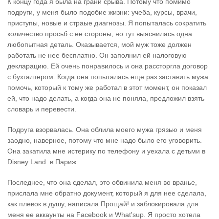
К концу года я была на грани срыва. Потому что помимо
подруги, у меня было подобие жизни: учеба, курсы, врачи,
приступы, новые и страые диагнозы. Я попыталась сократить
количество просьб с ее стороны, но тут выяснилась одна
любопытная деталь. Оказывается, мой муж тоже должен
работать не нее бесплатно. Он заполнил ей налоговую
декларацию. Ей очень понравилось и она рассторгла договор
с бухгалтером. Когда она попыталась еще раз заставить мужа
помочь, который к тому же работал в этот момент, он показал
ей, что надо делать, а когда она не поняла, предложил взять
словарь и перевести.
Подруга взорвалась. Она облила моего мужа грязью и меня
заодно, наверное, потому что мне надо было его уговорить.
Она закатила мне истерику по телефону и уехала с детьми в
Disney Land в Париж.
Последнее, что она сделал, это обвинила меня во вранье,
прислала мне обратно документ, который я для нее сделала,
как плевок в душу, написала Прощай! и заблокировала для
меня ее аккаунты на Facebook и What'sup. Я просто хотела